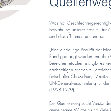
Quellenwe
Was hat Geschlechtergerechtigkei
Bewahrung unserer Erde zu tun? L
sind diese Themen untrennbar:

„Eine eindeutige Realität der Fri
Rand gedrängt werden und ihre Gl
Bereichen etabliert ist, gibt es k
nachhaltigen Frieden zu erreichen
Botschafter Chowdhury, Vorsitze
UN-Generalversammlung für die Er
(1998-1999).

Der Quellenweg sucht Verständni
gemeinsame Wurzeln und Ziele üb