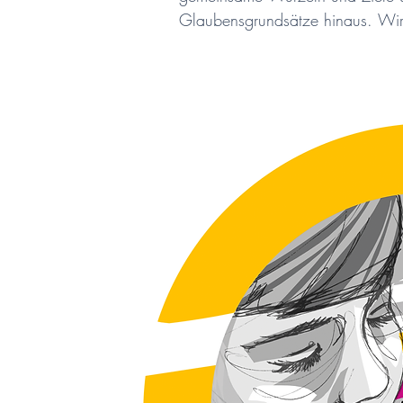
Glaubensgrundsätze hinaus. Wir 
keine Zeit mehr vergeuden für Mis
Wahrheit, um Gut oder Böse. An
ausgesuchter Orte und Kleinode,
Bild unserer Heimat zeichnen, wi
gilt – für uns und alle kommende
Die Farben unseres Quellenweges 
Gelb für Licht und Wärme,

Indigo für Geborgenheit und Schu
Magenta für Lebenskraft und Hin
Die Summe all dieser Qualitäten i