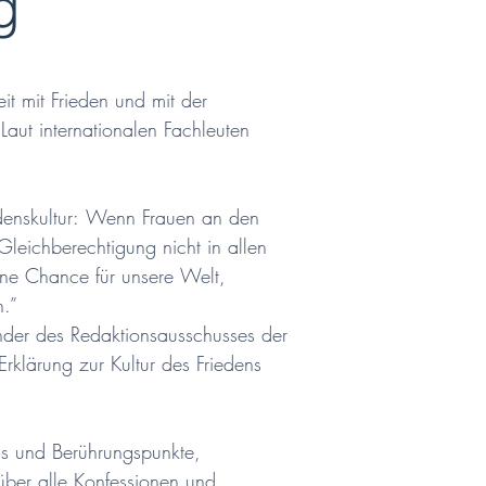
g
t mit Frieden und mit der 
aut internationalen Fachleuten 
edenskultur: Wenn Frauen an den 
eichberechtigung nicht in allen 
eine Chance für unsere Welt, 
.”

nder des Redaktionsausschusses der 
klärung zur Kultur des Friedens 
s und Berührungspunkte, 
er alle Konfessionen und
