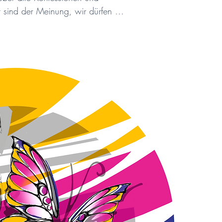
sind der Meinung, wir dürfen 
strauen und für den Streit um 
gesichts der umgebenden Natur, 
 deren Charme oder Botschaft ein 
rd deutlich, was es zu bewahren 
n Generationen.

stehen für weibliche Attribute:

tz,

gabe.

st die Liebe.