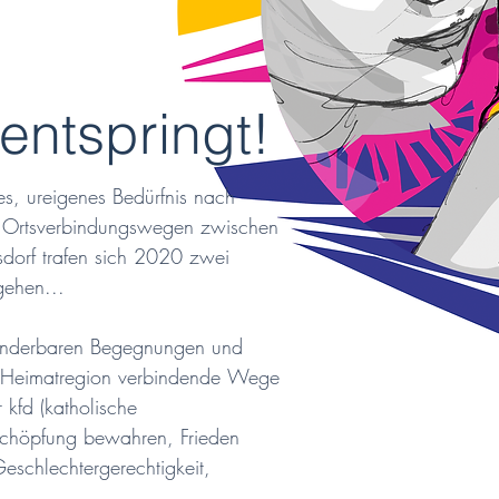
entspringt!
s, ureigenes Bedürfnis nach 
 Ortsverbindungswegen zwischen 
orf trafen sich 2020 zwei 
hen...

underbaren Begegnungen und 
ie Heimatregion verbindende Wege 
kfd (katholische 
chöpfung bewahren, Frieden 
eschlechtergerechtigkeit, 